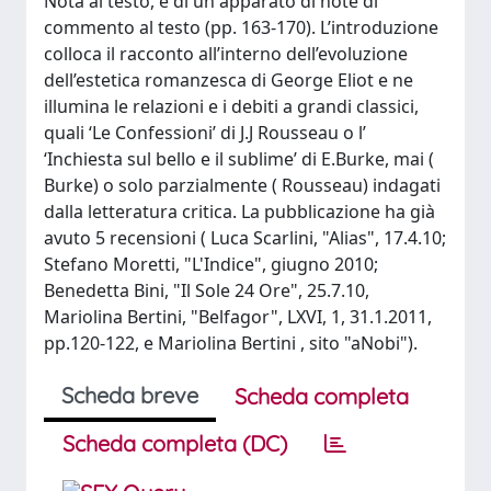
Nota al testo, e di un apparato di note di
commento al testo (pp. 163-170). L’introduzione
colloca il racconto all’interno dell’evoluzione
dell’estetica romanzesca di George Eliot e ne
illumina le relazioni e i debiti a grandi classici,
quali ‘Le Confessioni’ di J.J Rousseau o l’
‘Inchiesta sul bello e il sublime’ di E.Burke, mai (
Burke) o solo parzialmente ( Rousseau) indagati
dalla letteratura critica. La pubblicazione ha già
avuto 5 recensioni ( Luca Scarlini, "Alias", 17.4.10;
Stefano Moretti, "L'Indice", giugno 2010;
Benedetta Bini, "Il Sole 24 Ore", 25.7.10,
Mariolina Bertini, "Belfagor", LXVI, 1, 31.1.2011,
pp.120-122, e Mariolina Bertini , sito "aNobi").
Scheda breve
Scheda completa
Scheda completa (DC)