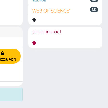
ND
social impact
lizza/Apri