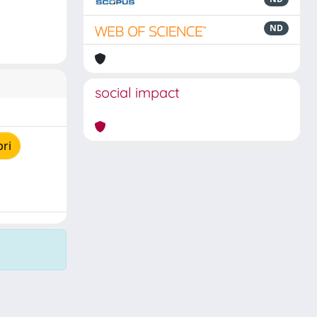
ND
social impact
pri