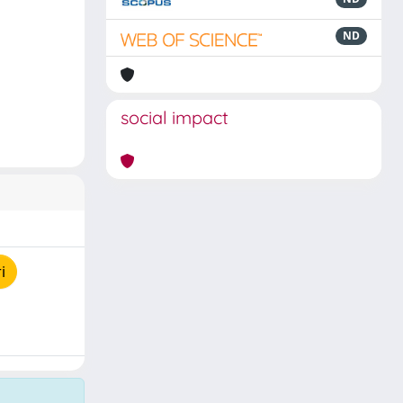
ND
social impact
i