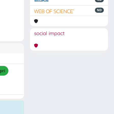
ND
social impact
pri