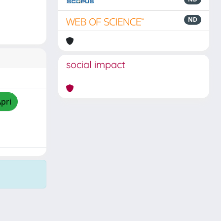
ND
social impact
Apri