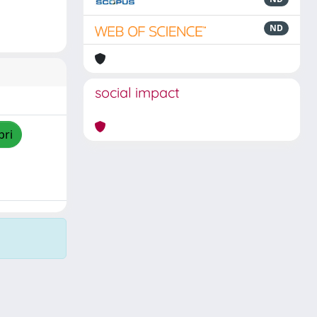
ND
social impact
pri