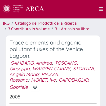
IRIS
Catalogo dei Prodotti della Ricerca
3 Contributo in Volume
3.1 Articolo su libro
Trace elements and organic
pollutant fluxes of the Venice
Lagoon.
GAMBARO, Andrea
;
TOSCANO,
Giuseppa
;
WARREN CAIRNS
;
STORTINI,
Angela Maria
;
PIAZZA,
Rossano
;
MORET, Ivo
;
CAPODAGLIO,
Gabriele
2005