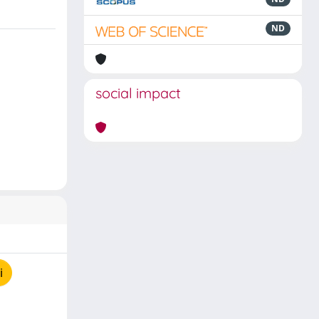
ND
social impact
i