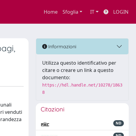
Home
Sfoglia
IT
LOGIN
bagi,
Informazioni
Utilizza questo identificativo per
citare o creare un link a questo
documento:
https://hdl.handle.net/10278/1863
8
bunali
Citazioni
bri venduti
 grandezza
ND
ND