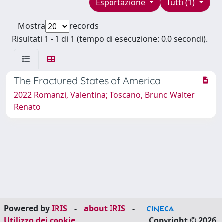
Esportazione
Tutti (1)
Mostra
records
Risultati 1 - 1 di 1 (tempo di esecuzione: 0.0 secondi).
The Fractured States of America
2022 Romanzi, Valentina; Toscano, Bruno Walter
Renato
Powered by
IRIS
-
about IRIS
-
Utilizzo dei cookie
Copyright © 2026