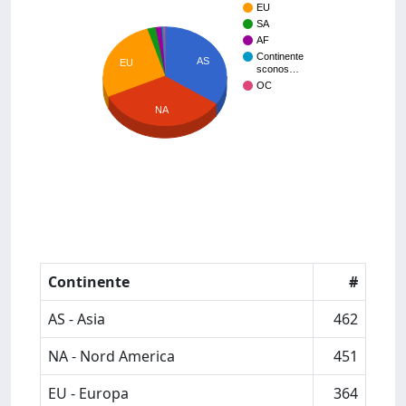
EU
SA
AF
Continente
AS
EU
sconos…
OC
NA
Continente
#
AS - Asia
462
NA - Nord America
451
EU - Europa
364