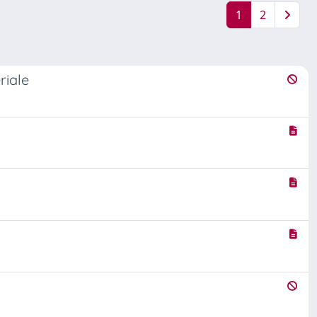
1
2
riale