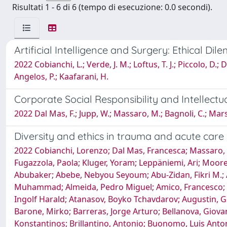
Risultati 1 - 6 di 6 (tempo di esecuzione: 0.0 secondi).
Artificial Intelligence and Surgery: Ethical D
2022 Cobianchi, L.; Verde, J. M.; Loftus, T. J.; Piccolo, D.
Angelos, P.; Kaafarani, H.
Corporate Social Responsibility and Intellectua
2022 Dal Mas, F.; Jupp, W.; Massaro, M.; Bagnoli, C.; Mars
Diversity and ethics in trauma and acute care
2022 Cobianchi, Lorenzo; Dal Mas, Francesca; Massaro, Ma
Fugazzola, Paola; Kluger, Yoram; Leppäniemi, Ari; Moore,
Abubaker; Abebe, Nebyou Seyoum; Abu-Zidan, Fikri M.; A
Muhammad; Almeida, Pedro Miguel; Amico, Francesco; Amm
Ingolf Harald; Atanasov, Boyko Tchavdarov; Augustin, Go
Barone, Mirko; Barreras, Jorge Arturo; Bellanova, Giovann
Konstantinos; Brillantino, Antonio; Buonomo, Luis Anton