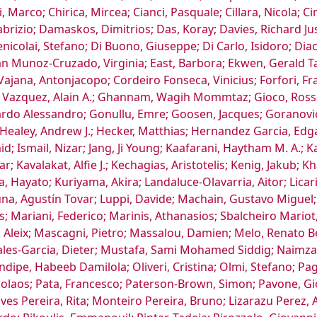
, Marco; Chirica, Mircea; Cianci, Pasquale; Cillara, Nicola; C
o, Fabrizio; Damaskos, Dimitrios; Das, Koray; Davies, Richard
icolai, Stefano; Di Buono, Giuseppe; Di Carlo, Isidoro; Dia
an Munoz-Cruzado, Virginia; East, Barbora; Ekwen, Gerald T
 Vajana, Antonjacopo; Cordeiro Fonseca, Vinicius; Forfori, F
 Vazquez, Alain A.; Ghannam, Wagih Mommtaz; Gioco, Rossell
rdo Alessandro; Gonullu, Emre; Goosen, Jacques; Goranovic,
; Healey, Andrew J.; Hecker, Matthias; Hernandez Garcia, E
d; Ismail, Nizar; Jang, Ji Young; Kaafarani, Haytham M. A.; Ka
; Kavalakat, Alfie J.; Kechagias, Aristotelis; Kenig, Jakub; 
, Hayato; Kuriyama, Akira; Landaluce-Olavarria, Aitor; Licari, 
 Luna, Agustín Tovar; Luppi, Davide; Machain, Gustavo Miguel
s; Mariani, Federico; Marinis, Athanasios; Sbalcheiro Mario
 Aleix; Mascagni, Pietro; Massalou, Damien; Melo, Renato Bes
les-Garcia, Dieter; Mustafa, Sami Mohamed Siddig; Naimz
dipe, Habeeb Damilola; Oliveri, Cristina; Olmi, Stefano; P
ikolaos; Pata, Francesco; Paterson-Brown, Simon; Pavone, Gio
es Pereira, Rita; Monteiro Pereira, Bruno; Lizarazu Perez, 