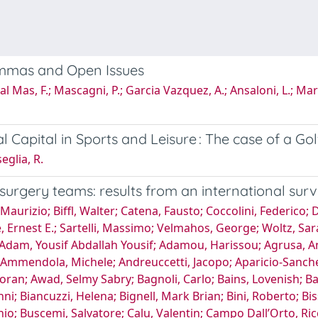
ilemmas and Open Issues
; Dal Mas, F.; Mascagni, P.; Garcia Vazquez, A.; Ansaloni, L.; Ma
l Capital in Sports and Leisure : The case of a Gol
eglia, R.
 surgery teams: results from an international sur
urizio; Biffl, Walter; Catena, Fausto; Coccolini, Federico; D
 Ernest E.; Sartelli, Massimo; Velmahos, George; Woltz, Sar
dam, Yousif Abdallah Yousif; Adamou, Harissou; Agrusa, Ant
endola, Michele; Andreuccetti, Jacopo; Aparicio-Sanchez, 
ran; Awad, Selmy Sabry; Bagnoli, Carlo; Bains, Lovenish; Bal
i; Biancuzzi, Helena; Bignell, Mark Brian; Bini, Roberto; Biss
io; Buscemi, Salvatore; Calu, Valentin; Campo Dall’Orto, Ri