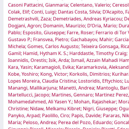
Casoni Pattacini, Gianmaria; Celentano, Valerio; Ceresoli
Colak, Elif; Conti, Luigi; Dantas Costa, Silvia; D’Acapit
Demetrashvili, Zaza; Demetriades, Andreas Kyriacou; Den
Dogjani, Agron; Domanin, Maurizio; D’Oria, Mario; Dur
Pablo; Esposito, Giuseppe; Farre, Roser; Ferrario di Tor
Gustavo P.; Fransvea, Pietro; Gachabayov, Mahir; Garcia
Michela; Gomes, Carlos Augusto; Teixeira Gonsaga, Rica
Gamil; Hamid, Hytham K. S.; Harddastle, Timothy Craig
Ioannidis, Orestis; Isik, Arda; Ismail, Azzain Mahadi Hami
Kara, Yasin; Karamagioli, Evika; Karamarkovia, Aleksandar
Kobe, Yoshiro; Kong, Victor; Korkolis, Dimitrios; Kurihara
Lopes Moreira, Claudia Cristina; Lostoridis, Eftychios;
Manangi, Mallikarjuna; Manetti, Andrea; Mantoglu, Bari
Martellucci, Jacopo; Martines, Gennaro; Martinez Perez,
Mohamedahmed, Ali Yasen Y.; Mohan, Rajashekar; Mora
Christine; Nidaw, Melkamu Kibret; Nigri, Giuseppe; Ogun
Panyko, Arpad; Paolillo, Ciro; Papis, Davide; Pararas, N
Maria; Peloso, Andrea; Perea del Pozo, Eduardo; Goncalv