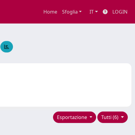
Home
Sfoglia
IT
LOGIN
O
Esportazione
Tutti (6)