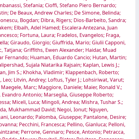
imbanassi, Stefania; Cioffi, Stefano Piero Bernardo;
 Justin; De Beaux, Andrew Charles; De Simone, Belinda;
conescu, Bogdan; Dibra, Rigers; Dios-Barbeito, Sandra;
akem; Elbaih, Adel Hamed; Escalera-Antezana, Juan
rancesco; Fortuna, Laura; Fradelos, Evangelos; Fraga,
a; Giraudo, Giorgio; Giuffrida, Mario; Giulii Capponi,
 Tatjana; Griffiths, Ewen Alexander; Haidar, Muad
dgar Fernando; Huaman, Eduardo Cancio; Hutan, Martin;
lipershad, Sujala Niatarika Rajsain; Kaplan, Lewis J.;
Khan, Jim S.; Khokha, Vladimir; Klappenbach, Roberto;
Leo; Litvin, Andrey; Loftus, Tyler J.; Lohsiriwat, Varut;
; Maegele, Marc; Maggiore, Daniele; Maier, Ronald V.;
t, Evandro Antonio; Marseglia, Giuseppe Roberto;
sa; Miceli, Luca; Mingoli, Andrea; Mishra, Tushar S.;
ada, Mukhammad David; Negoi, Ionut; Nguyen,
agani, Leonardo; Palomba, Giuseppe; Pantalone, Desire;
vanna; Pecchini, Francesca; Pellino, Gianluca; Pelloni,
Aintzane; Perrone, Gennaro; Pesce, Antonio; Petracca,