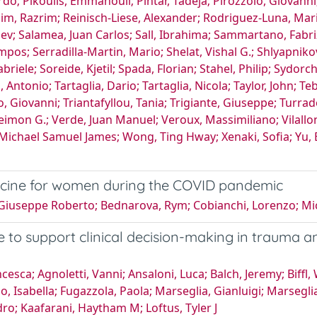
ardo; Pikoulis, Emmanouil; Pintar, Tadeja; Pirozzolo, Giovanni
him, Razrim; Reinisch-Liese, Alexander; Rodriguez-Luna, Mari
iev; Salamea, Juan Carlos; Sall, Ibrahima; Sammartano, Fabr
lampos; Serradilla-Martin, Mario; Shelat, Vishal G.; Shlyap
abriele; Soreide, Kjetil; Spada, Florian; Stahel, Philip; Syd
ni, Antonio; Tartaglia, Dario; Tartaglia, Nicola; Taylor, John
 Giovanni; Triantafyllou, Tania; Trigiante, Giuseppe; Turrado
eimon G.; Verde, Juan Manuel; Veroux, Massimiliano; Vilallo
chael Samuel James; Wong, Ting Hway; Xenaki, Sofia; Yu, B
cine for women during the COVID pandemic
 Giuseppe Roberto; Bednarova, Rym; Cobianchi, Lorenzo; Mic
nce to support clinical decision-making in trauma
esca; Agnoletti, Vanni; Ansaloni, Luca; Balch, Jeremy; Biffl, 
io, Isabella; Fugazzola, Paola; Marseglia, Gianluigi; Marseg
ndro; Kaafarani, Haytham M; Loftus, Tyler J