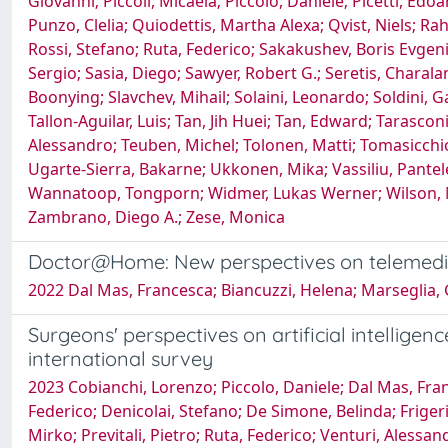
Giovanni; Piccoli, Micaela; Piccolo, Daniele; Picetti, Edo
Punzo, Clelia; Quiodettis, Martha Alexa; Qvist, Niels; Ra
Rossi, Stefano; Ruta, Federico; Sakakushev, Boris Evgen
Sergio; Sasia, Diego; Sawyer, Robert G.; Seretis, Chara
Boonying; Slavchev, Mihail; Solaini, Leonardo; Soldini, G
Tallon-Aguilar, Luis; Tan, Jih Huei; Tan, Edward; Tarasco
Alessandro; Teuben, Michel; Tolonen, Matti; Tomasicchio,
Ugarte-Sierra, Bakarne; Ukkonen, Mika; Vassiliu, Pantel
Wannatoop, Tongporn; Widmer, Lukas Werner; Wilson, Mi
Zambrano, Diego A.; Zese, Monica
Doctor@Home: New perspectives on telemedi
2022 Dal Mas, Francesca; Biancuzzi, Helena; Marseglia,
Surgeons' perspectives on artificial intellige
international survey
2023 Cobianchi, Lorenzo; Piccolo, Daniele; Dal Mas, Franc
Federico; Denicolai, Stefano; De Simone, Belinda; Friger
Mirko; Previtali, Pietro; Ruta, Federico; Venturi, Alessa