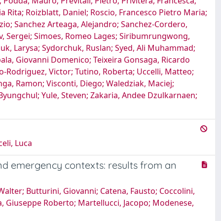
; Podda, Mauro; Previtali, Pietro; Privitera, Francesca;
a Rita; Roizblatt, Daniel; Roscio, Francesco Pietro Maria;
izio; Sanchez Arteaga, Alejandro; Sanchez-Cordero,
nikov, Sergei; Simoes, Romeo Lages; Siribumrungwong,
orchuk, Larysa; Sydorchuk, Ruslan; Syed, Ali Muhammad;
; Tebala, Giovanni Domenico; Teixeira Gonsaga, Ricardo
-Rodriguez, Victor; Tutino, Roberta; Uccelli, Matteo;
nga, Ramon; Visconti, Diego; Waledziak, Maciej;
yungchul; Yule, Steven; Zakaria, Andee Dzulkarnaen;
eli, Luca
 and emergency contexts: results from an
Walter; Butturini, Giovanni; Catena, Fausto; Coccolini,
lia, Giuseppe Roberto; Martellucci, Jacopo; Modenese,