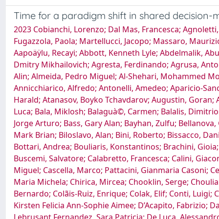
Time for a paradigm shift in shared decision
2023 Cobianchi, Lorenzo; Dal Mas, Francesca; Agnoletti, Vanni; Ansaloni, Luca; Biffl, Walter; Butturini, Giovanni; Campostrini, Stefano; Catena, Fausto; Denicolai, Stefano; Fugazzola, Paola; Martellucci, Jacopo; Massaro, Maurizio; Previtali, Pietro; Ruta, Federico; Venturi, Alessandro; Woltz, Sarah; Kaafarani, Haytham M.; Loftus, Tyler J.; Aapoäÿlu, Recayi; Abbott, Kenneth Lyle; Abdelmalik, Abubaker; Abebe, Nebyou Seyoum; Abu-Zidan, Fikri; Adam, Yousif Abdallah Yousif; Adamou, Harissou; Adamovich, Dmitry Mikhailovich; Agresta, Ferdinando; Agrusa, Antonino; Akin, Emrah; Alessiani, Mario; Alexandrino, Henrique; Bidoli, Chiara; Ali, Syed Muhammad; Mihai, Vasilescu Alin; Almeida, Pedro Miguel; Al-Shehari, Mohammed Mohammed; Altomare, Michele; Amico, Francesco; Ammendola, Michele; Andreuccetti, Jacopo; Anestiadou, Elissavet; Annicchiarico, Alfredo; Antonelli, Amedeo; Aparicio-Sanchez, Daniel; Ardito, Antonella; Argenio, Giulio; Arvieux, Catherine Claude; Arvieux, Catherine; Askevold, Ingolf Harald; Atanasov, Boyko Tchavdarov; Augustin, Goran; Awad, Selmy Sabry; Bacchiocchi, Giulia; Bagnoli, Carlo; Bahouth, Hany; Baili, Efstratia; Bains, Lovenish; Baiocchi, Gian Luca; Bala, Miklosh; Balaguà©, Carmen; Balalis, Dimitrios; Baldini, Edoardo; Baraket, Oussama; Baral, Suman; Barone, Mirko; Gonzãlez Barranquero, Alberto; Barreras, Jorge Arturo; Bass, Gary Alan; Bayhan, Zulfu; Bellanova, Giovanni; Ben-Ishay, Offir; Bert, Fabrizio; Bianchi, Valentina; Biancuzzi, Helena; Radulescu, Raluca Bievel; Bignell, Mark Brian; Biloslavo, Alan; Bini, Roberto; Bissacco, Daniele; Boati, Paoll; Boddaert, Guillaume; Bogdanic, Branko; Bombardini, Cristina; Bonavina, Luigi; Bonomo, Luca; Bottari, Andrea; Bouliaris, Konstantinos; Brachini, Gioia; Brillantino, Antonio; Brisinda, Giuseppe; Bulanauca, Maloni Mamada; Buonomo, Luis Antonio; Burcharth, Jakob; Buscemi, Salvatore; Calabretto, Francesca; Calini, Giacomo; Calu, Valentin; Campanile, Fabio Cesare; Campo Dall’Orto, Riccardo; Campos-Serra, Andrea; Carvas, Joao Miguel; Cascella, Marco; Pattacini, Gianmaria Casoni; Celentano, Valerio; Centonze, Danilo Corrado; Ceresoli, Marco; Chatzipetris, Dimitrios; Chessa, Antonella; Chiarello, Maria Michela; Chirica, Mircea; Chooklin, Serge; Chouliaras, Christos; Chowdhury, Sharfuddin; Cianci, Pasquale; Cillara, Nicola; Cimbanassi, Stefania; Cioffi, Stefano Piero Bernardo; Colãis-Ruiz, Enrique; Colak, Elif; Conti, Luigi; Coppola, Alessandro; de Sa, Tiago Correia; Costa, Silvia Dantas; Cozza, Valerio; Curro’, Giuseppe; Dabekaussen, Kirsten Felicia Ann-Sophie Aimee; D’Acapito, Fabrizio; Damaskos, Dimitrios; D’Ambrosio, Giancarlo; Das, Koray; Davies, Richard Justin; de Beaux, Andrew Charles; De Lebrusant Fernandez, Sara Patricia; De Luca, Alessandro; De Simone, Belinda; De Stefano, Francesca; Degrate, Luca; Demetrashvili, Zaza; Demetriades, Andreas Kyriacou; Detanac, Dzemail Smail; Dezi, Agnese; Di Buono, Giuseppe; Carlo, Isidoro-D. I.; Di Lascio, Pierpaolo; Di Martino, Marcello; Di Saverio, Salomone; Diaconescu, Bogdan; Diaz, Jose J.; Dibra, Rigers; Dimitrov, Evgeni Nikolaev; Dinuzzi, Vincenza Paola; Dios-Barbeito, Sandra; Diyani, Jehangir Farman Ali; Dogjani, Agron; Domanin, Maurizio; D’Oria, Mario; Munoz-Cruzado, Virginia Duran; East, Barbora; Ekelund, Mikael; Ekwen, Gerald Takem; Elbaih, Adel Hamed; Elhadi