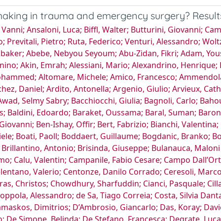
-making in trauma and emergency surgery? Result
, Muhammed; Enninghorst, Natalie; Ernisova, Mairam; Escalera-Antezana, Juan Pablo; Esposito, Sofia; Esposito, Giuseppe; Estaire-Gãmez, Mercedes; Farã, Camilla Nikita; Farre, Roser; Favi, Francesco; Ferrario, Luca; Ferrario di Tor Vajana, Antonjacopo; Filisetti, Claudia; Fleres, Francesco; Fonseca, Vinicius Cordeiro; Forero-Torres, Alexander; Forfori, Francesco; Fortuna, Laura; Fradelos, Evangelos; Fraga, Gustavo P.; Fransvea, Pietro; Frassini, Simone; Frazzetta, Giuseppe; Frigerio, Isabella; Frountzas, Maximos; Gachabayov, Mahir; Galeiras, Rita; Garcãa, Belen Matãas; Garcia Vazquez, Alain; Gargarella, Simone; Garzali, Ibrahim Umar; Ghannam, Wagih Mommtaz; Ghazi, Faiz Najmuddin; Gillman, Lawrence Marshall; Gioco, Rossella; Giordano, Alessio; Giordano, Luca; Giove, Carlo; Giraudo, Giorgio; Giuffrida, Mario; Capponi, Michela Giulii; Gois, Emanuel; Gomes, Carlos Augusto; Gomes, Felipe Couto; Gonsaga, Ricardo Alessandro Teixeira; Gonullu, Emre; Goosen, Jacques; Goranovic, Tatjana; Gracia-Roman, Raquel; Graziano, Giorgio Maria Paolo; Griffiths, Ewen Alexander; Guagni, Tommaso; Hadzhiev, Dimitar Bozhidarov; Haidar, Muad Gamil; Hamid, Hytham K. S.; Hardcastle, Timothy Craig; Hayati, Firdaus; Healey, Andrew James; Hecker, Andreas; Hecker, Matthias; Garcia, Edgar Fernando Hernandez; Hodonou, Adrien Montcho; Huaman, Eduardo cancio; Huerta, Martin; Ibrahim, Aini Fahriza; Ibrahim, Basil Mohamed Salabeldin; Ietto, Giuseppe; Inama, Marco; Ioannidis, Orestis; Isik, Arda; Ismail, Nizar; Ismail, Azzain Mahadi Hamid; Jailani, RUHI Fadzlyana; Jang, Ji Young; Kalfountzos, Christos; Kalipershad, Sujala Niatarika Rajsain; Kaouras, Emmanouil; Kaplan, Lewis Jay; Kara, Yasin; Karamagioli, Evika; Karamarkovia, Aleksandar; Katsaros, Ioannis; Kavalakat, Alfie J.; Kechagias, Aristotelis; Kenig, Jakub; Kessel, Boris Juli; Khan, Jim S.; Khokha, Vladimir; Kim, Jae Il; Kirkpatrick, Andrew Wallace; Klappenbach, Roberto; Kobe, Yoshiro; Lymperis, Efstratios Kofopoulos; Kok, Kenneth Yuh Yen; Kong, Victor; Korkolis, Dimitris P.; Koukoulis, Georgios; Kovacevic, Bojan; Kruger, Vitor Favali; Kryvoruchko, Igor A.; Kurihara, Hayato; Kuriyama, Akira; Landaluce-Olavarria, Aitor; Lapolla, Pierfrancesco; Licari, Leo; Lisi, Giorgio; Litvin, Andrey; Lizarazu, Aintzane; Bayo, Heura Llaquet; Lohsiriwat, Varut; Moreira, Claudia Cristina Lopes; Lostoridis, Eftychios; Luna, Agustãn Tovar; Luppi, Davide; V., Gustavo Miguel Machain; Maegele, Marc; Maggiore, Daniele; Magnone, Stefano; Maier, Ronald V.; Maier, Ronald V.; Major, Piotr; Manangi, Mallikarjuna; Manetti, Andrea; Mantoglu, Baris; Marafante, Chiara; Mariani, Federico; Marinis, Athanasios; Mariot, EvandroAntonio Sbalcheiro; Marseglia, Giuseppe Roberto; Martãnez-Pãrez, Aleix; Martines, Gennaro; Perez, Aleix Martinez; Martino, Costanza; Mascagni, Pietro; Massalou, Damien; Matãas-Garcãa, Belãn; Mazzarella, Gennaro; Mazzarolo, Giorgio; Melo, Renato Bessa; Mendoza-Moreno, Fernando; Meric, Serhat; Meyer, Jeremy; Miceli, Luca; Michalopoulos, Nikolaos V.; Milana, Flavio; Mingoli, Andrea; Mishra, Tushar S.; Mohamed, Muyed; Mohamed, Musab Isam Eldin Abbas; Mohamedahmed, Ali Yasen; Mohammed, Mohammed Jibreel Suliman; Mohan, Rajashekar; Moore, Ernest E.; Morales-Garcia, Dieter; Muhrbeck, Mãns; Mulita, Francesk; Mustafa, Sami Mohamed Siddig; Muttillo, Edoardo Maria; Naimzada, Mukhammad David; Navsaria, Pradeep H.; Negoi, Ionut; Nespoli, Luca; Nguyen, Christine; Nidaw, Melkamu Kibret; Nigri, Giuseppe; Nikolopoulos, Ioannis; O’Connor, Donal Brendan; Ogundipe, Habeeb Damilola; Oliveri, Cristina;