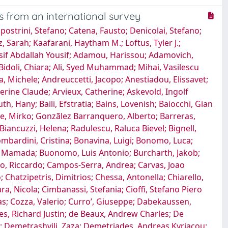
s from an international survey
 Olmi, Stefano; Ong, Ernest Cun Wang; Orecchia, Luca; Osipov, Aleksei V.; Othman, Muhammad Faeid; Pace, Marco; Pacilli, Mario; Pagani, Leonardo; Palomba, Giuseppe; Pantalone, Desire’; Panyko, Arpad; Paolillo, Ciro; Papa, Mario Virgilio; Papaconstantinou, Dimitrios; Papadoliopoulou, Maria; Papadopoulos, Aristeidis; Papis, Davide; Pararas, Nikolaos; Parreira, Jose Gustavo; Parry, Neil Geordie; Pata, Francesco; Patel, Tapan; Paterson-Brown, Simon; Pavone, Giovanna; Pecchini, Francesca; Pellino, Gianluca; Pelloni, Maria; Peloso, Andrea; del Pozo, Eduardo Perea; Pereira, Rita Goncalves; Pereira, Bruno Monteiro; Perez, Aintzane Lizarazu; Perra, Teresa; Perrone, Gennaro; Pesce, Antonio; Petagna, Lorenzo; Petracca, Giovanni; Phupong, Vorapong; Picardi, Biagio; Picciariello, Arcangelo; Piccoli, Micaela; Piccolo, Daniele; Picetti, Edoardo; Pikoulis Pikoulis, Emmanouil; Pintar, Tadeja; Pirozzolo, Giovanni; Piscioneri, Francesco; Podda, Mauro; Porcu, Alberto; Privitera, Francesca; Punzo, Clelia; Quaresima, Silvia; Quiodettis, Martha Alexa; Qvist, Niels; Rahim, Razrim; de Almeida, Filipe Ramalho; Ramely, Rosnelifaizur Bin; Rasa, Huseyin Kemal; Reichert, Martin; Reinisch-Liese, Alexander; Renne, Angela; Riccetti, Camilla; Rodriguez-Luna, Maria Rita; Roizblatt, Daniel; Romanzi, Andrea; Romeo, Luigi; Roscio, Francesco Pietro Maria; Rosnelifaizur, Ramely Bin; Rossi, Stefano; Rubiano, Andres M.; Ruiz-Ãšcar, Elena; Sakakushev, Boris Evgeniev; Salamea, Juan Carlos; Sall, Ibrahima; Samarakoon, Lasitha Bhagya; Sammartano, Fabrizio; Arteaga, Alejandro Sanchez; Sanchez-Cordero, Sergi; Santoanastaso, Domenico Pietro Maria; Sasia, Diego; Sato, Norio; Savchuk, Artem; Sawyer, Robert Grant; Scaioli, Giacomo; Schizas, Dimitrios; Sebastiani, Simone; Seeliger, Barbara; Lohse, Helmut Alfredo Segovia; Seretis, Charalampos; Sermonesi, Giacomo; Serradilla-Martin, Mario; Shelat, Vishal G.; Shlyapnikov, Sergei; Sidiropoulos, Theodoros; Simoes, Romeo Lages; Siragusa, Leandro; Siribumrungwong, Boonying; Slavchev, Mihail; Solaini, Leonardo; Soldini, Gabriele; Sopuev, Andrey; Soreide, Kjetil; Sovatzidis, Apostolos; Stahel, Philip Frank; Strickland, Matt; Sultan, Mohamed Arif Hameed; Sydorchuk, Ruslan; Sydorchuk, Larysa; Syed, Syed Muhammad Ali Muhammad; Syed, Ali Muhammad; Tallon-Aguilar, Luis; Tamburini, Andrea Marco; Tamini, Nicolò; Tan, Edward C. T. H.; Tan, Jih Huei; Tarasconi, Antonio; Tartaglia, Nicola; Tartaglia, Giuseppe; Tartaglia, Dario; Taylor, John Vincent; Tebala, Giovanni Domenico; Gonsaga, Ricardo Alessandro Teixeira; Teuben, Michel; Theodorou, Alexis; Tolonen, Matti; Tomasicchio, Giovanni; Toro, Adriana; Torre, Beatrice; Triantafyllou, Tania; Trigiante Trigiante, Giuseppe; Tripepi, Marzia; Trostchansky, Julio; Tsekouras, Konstantinos; Turrado-Rodriguez, Victor; Tutino, Roberta; Uccelli, Matteo; Uchikov, Petar Angelov; Ugarte-Sierra, Bakarne; Ukkonen, Mika Tapani; Vailas, Michail; Vassiliu, Panteleimon G.; Vazquez, Alain Garcia; Vazquez, Rita Galeiras; Verde, Juan Ezequiel; Verde, Juan Manuel; Veroux, Massimiliano; Viganò, Jacopo; Vilallonga, Ramon; Visconti, Diego; Vittori, Alessandro; Waledziak, Macie