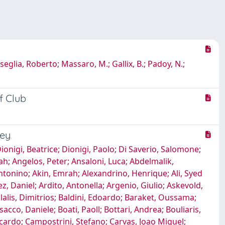
rseglia, Roberto; Massaro, M.; Gallix, B.; Padoy, N.;
f Club
vey
ionigi, Beatrice; Dionigi, Paolo; Di Saverio, Salomone;
ah; Angelos, Peter; Ansaloni, Luca; Abdelmalik,
onino; Akin, Emrah; Alexandrino, Henrique; Ali, Syed
Daniel; Ardito, Antonella; Argenio, Giulio; Askevold,
alis, Dimitrios; Baldini, Edoardo; Baraket, Oussama;
acco, Daniele; Boati, Paoll; Bottari, Andrea; Bouliaris,
ccardo; Campostrini, Stefano; Carvas, Joao Miguel;