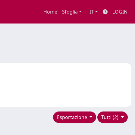
Home
Sfoglia
IT
LOGIN
Esportazione
Tutti (2)