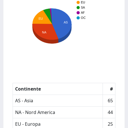
EU
SA
AF
OC
EU
AS
NA
Continente
#
AS - Asia
65
NA - Nord America
44
EU - Europa
25