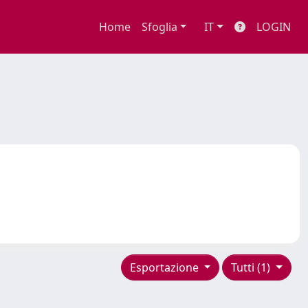
Home
Sfoglia
IT
LOGIN
Esportazione
Tutti (1)