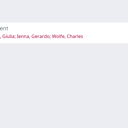
ent
 Giulia; Ienna, Gerardo; Wolfe, Charles