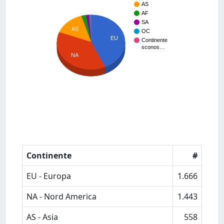
AS
AF
SA
AS
OC
EU
Continente
sconos…
NA
Continente
#
EU - Europa
1.666
NA - Nord America
1.443
AS - Asia
558