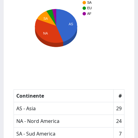
SA
EU
AF
SA
AS
NA
Continente
#
AS - Asia
29
NA - Nord America
24
SA - Sud America
7