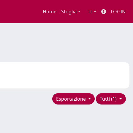
Home
Sfoglia
IT
LOGIN
Esportazione
Tutti (1)