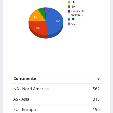
EU
SA
Continente
sconos…
EU
AF
NA
OC
AS
Continente
#
NA - Nord America
562
AS - Asia
315
EU - Europa
190