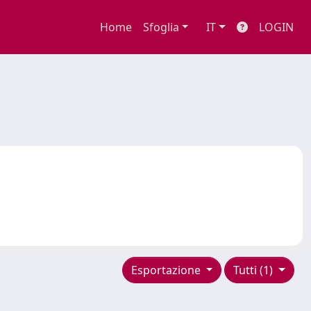
Home
Sfoglia
IT
LOGIN
Esportazione
Tutti (1)