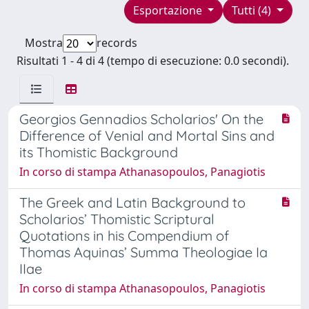
Esportazione
Tutti (4)
Mostra
records
Risultati 1 - 4 di 4 (tempo di esecuzione: 0.0 secondi).
Georgios Gennadios Scholarios' On the
Difference of Venial and Mortal Sins and
its Thomistic Background
In corso di stampa Athanasopoulos, Panagiotis
The Greek and Latin Background to
Scholarios’ Thomistic Scriptural
Quotations in his Compendium of
Thomas Aquinas’ Summa Theologiae Ia
IIae
In corso di stampa Athanasopoulos, Panagiotis