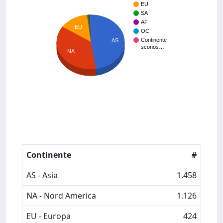
EU
SA
AF
EU
OC
Continente
AS
sconos…
NA
Continente
#
AS - Asia
1.458
NA - Nord America
1.126
EU - Europa
424