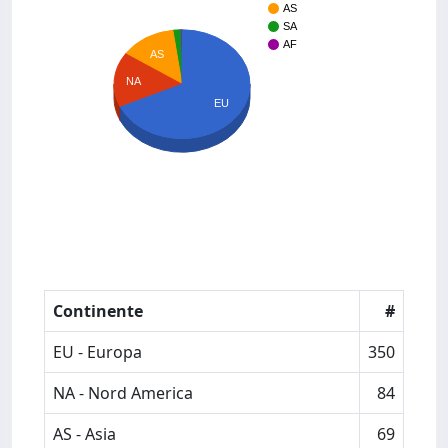
AS
SA
AF
AS
NA
EU
Continente
#
EU - Europa
350
NA - Nord America
84
AS - Asia
69