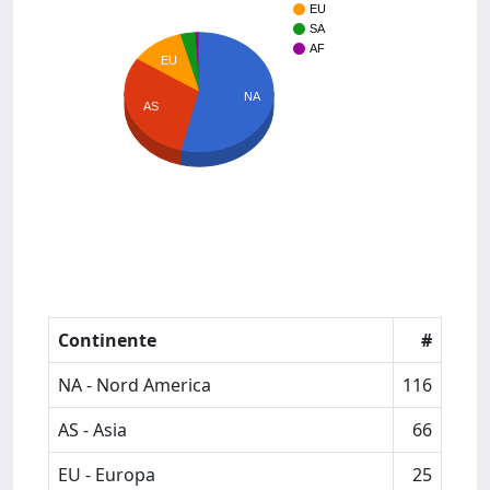
EU
SA
AF
EU
NA
AS
Continente
#
NA - Nord America
116
AS - Asia
66
EU - Europa
25