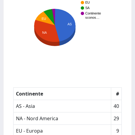
EU
SA
Continente
sconos…
EU
AS
NA
Continente
#
AS - Asia
40
NA - Nord America
29
EU - Europa
9