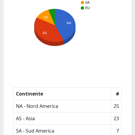
SA
EU
SA
NA
AS
Continente
#
NA - Nord America
25
AS - Asia
23
SA - Sud America
7