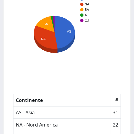
NA
SA
AF
EU
SA
AS
NA
Continente
#
AS - Asia
31
NA - Nord America
22