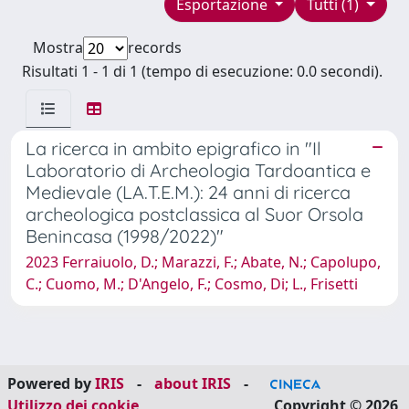
Esportazione
Tutti (1)
Mostra
records
Risultati 1 - 1 di 1 (tempo di esecuzione: 0.0 secondi).
La ricerca in ambito epigrafico in "Il
Laboratorio di Archeologia Tardoantica e
Medievale (LA.T.E.M.): 24 anni di ricerca
archeologica postclassica al Suor Orsola
Benincasa (1998/2022)"
2023 Ferraiuolo, D.; Marazzi, F.; Abate, N.; Capolupo,
C.; Cuomo, M.; D'Angelo, F.; Cosmo, Di; L., Frisetti
Powered by
IRIS
-
about IRIS
-
Utilizzo dei cookie
Copyright © 2026