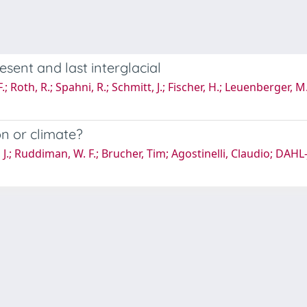
sent and last interglacial
F.; Roth, R.; Spahni, R.; Schmitt, J.; Fischer, H.; Leuenberger, M.
n or climate?
J.; Ruddiman, W. F.; Brucher, Tim; Agostinelli, Claudio; D