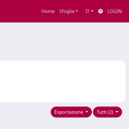
Home
Sfoglia
IT
LOGIN
Esportazione
Tutti (2)