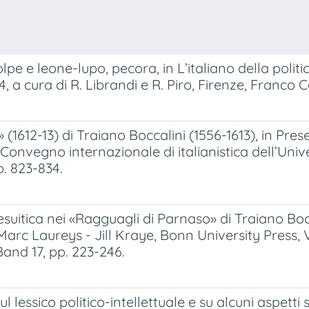
e e leone-lupo, pecora, in L’italiano della politica e
 cura di R. Librandi e R. Piro, Firenze, Franco Ce
(1612-13) di Traiano Boccalini (1556-1613), in Prese
II Convegno internazionale di italianistica dell’Uni
p. 823-834.
uitica nei «Ragguagli di Parnaso» di Traiano Bocca
arc Laureys - Jill Kraye, Bonn University Press, 
and 17, pp. 223-246.
l lessico politico-intellettuale e su alcuni aspetti