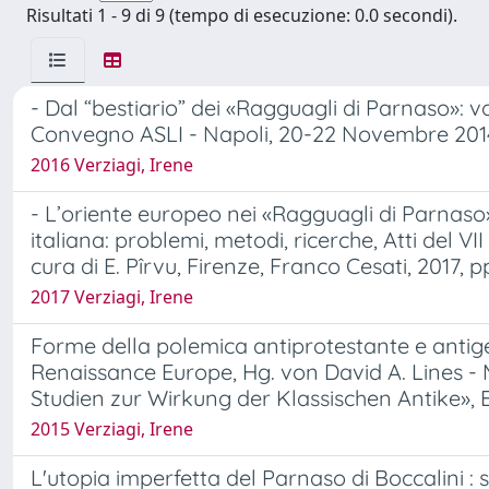
Risultati 1 - 9 di 9 (tempo di esecuzione: 0.0 secondi).
- Dal “bestiario” dei «Ragguagli di Parnaso»: volp
Convegno ASLI - Napoli, 20-22 Novembre 2014, a
2016 Verziagi, Irene
- L’oriente europeo nei «Ragguagli di Parnaso» 
italiana: problemi, metodi, ricerche, Atti del V
cura di E. Pîrvu, Firenze, Franco Cesati, 2017, p
2017 Verziagi, Irene
Forme della polemica antiprotestante e antiges
Renaissance Europe, Hg. von David A. Lines - M
Studien zur Wirkung der Klassischen Antike», B
2015 Verziagi, Irene
L'utopia imperfetta del Parnaso di Boccalini : su