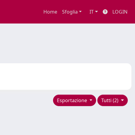
Home
Sfoglia
IT
LOGIN
Esportazione
Tutti (2)