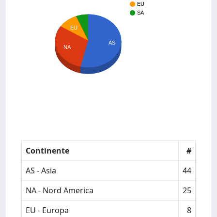
EU
SA
EU
AS
NA
Continente
#
AS - Asia
44
NA - Nord America
25
EU - Europa
8