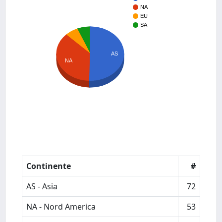
NA
EU
SA
AS
NA
Continente
#
AS - Asia
72
NA - Nord America
53