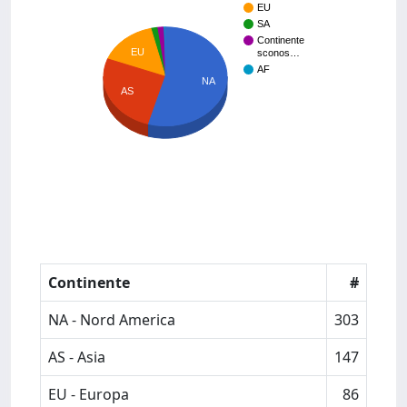
EU
SA
Continente
EU
sconos…
AF
NA
AS
Continente
#
NA - Nord America
303
AS - Asia
147
EU - Europa
86