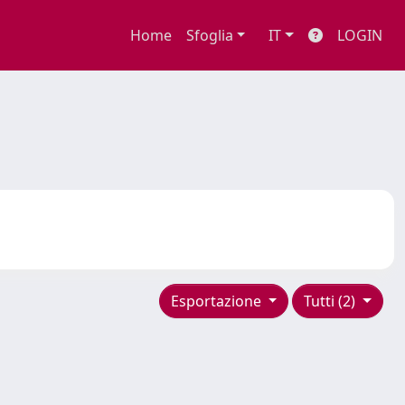
Home
Sfoglia
IT
LOGIN
Esportazione
Tutti (2)