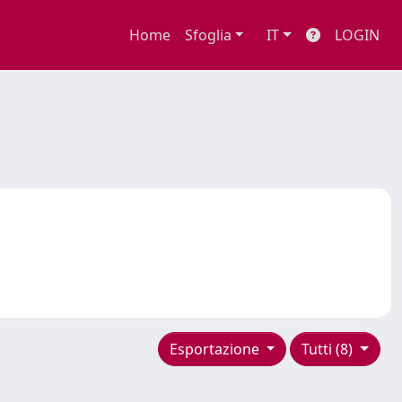
Home
Sfoglia
IT
LOGIN
Esportazione
Tutti (8)