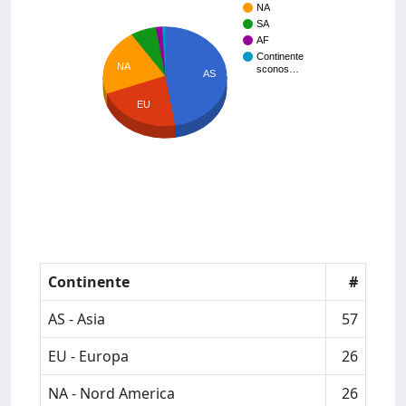
NA
SA
AF
Continente
NA
sconos…
AS
EU
Continente
#
AS - Asia
57
EU - Europa
26
NA - Nord America
26