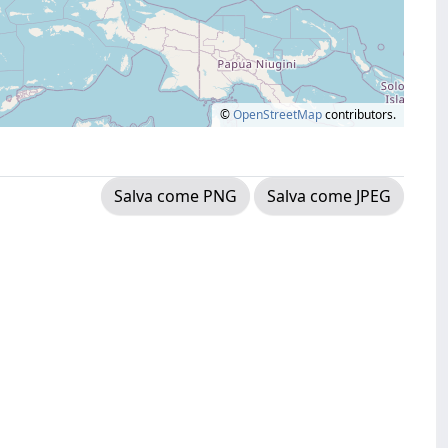
©
OpenStreetMap
contributors.
Salva come PNG
Salva come JPEG