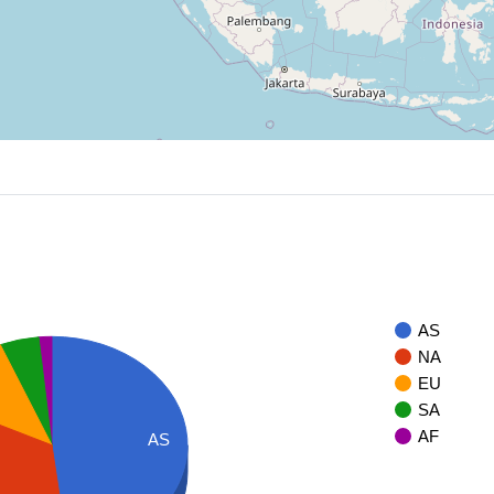
AS
NA
EU
SA
AF
AS