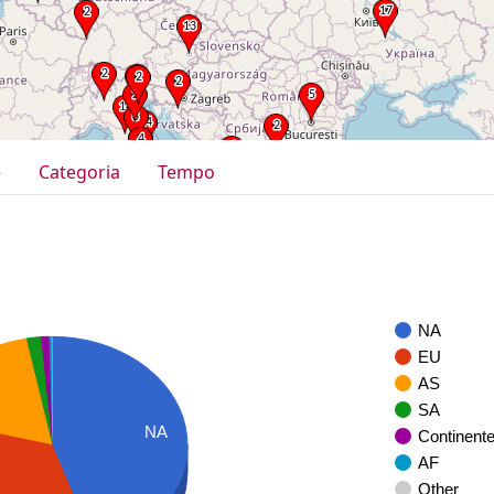
e
Categoria
Tempo
NA
EU
AS
SA
NA
Continent
AF
Other