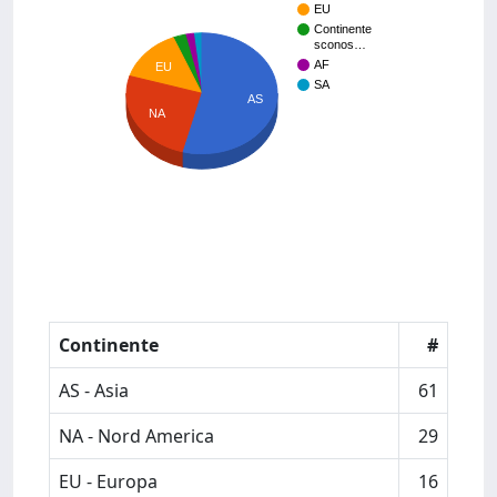
EU
Continente
sconos…
AF
EU
SA
AS
NA
Continente
#
AS - Asia
61
NA - Nord America
29
EU - Europa
16