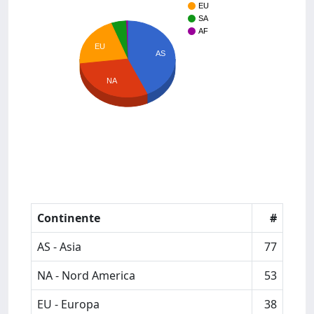
EU
SA
AF
EU
AS
NA
Continente
#
AS - Asia
77
NA - Nord America
53
EU - Europa
38