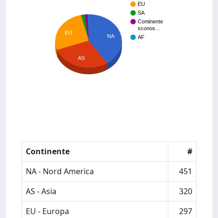
EU
SA
Continente
sconos…
EU
NA
AF
AS
Continente
#
NA - Nord America
451
AS - Asia
320
EU - Europa
297