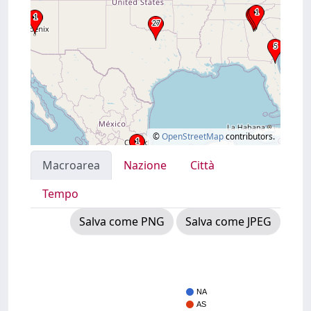
©
OpenStreetMap
contributors.
Macroarea
Nazione
Città
Tempo
Salva come PNG
Salva come JPEG
NA
AS