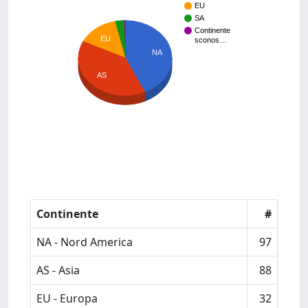
EU
SA
Continente
EU
sconos…
NA
AS
Continente
#
NA - Nord America
97
AS - Asia
88
EU - Europa
32