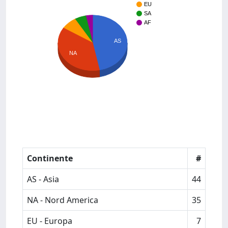
EU
SA
AF
AS
NA
Continente
#
AS - Asia
44
NA - Nord America
35
EU - Europa
7