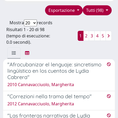
Esportazione
Tutti (98)
Mostra
records
Risultati 1 - 20 di 98
(tempo di esecuzione:
1
2
3
4
5
0.0 secondi).
"Afrocubanizar el lenguaje: sincretismo
lingüístico en los cuentos de Lydia
Cabrera"
2010 Cannavacciuolo, Margherita
"Correzioni nella trama del tempo"
2012 Cannavacciuolo, Margherita
"Las fronteras narrativas de Lydia