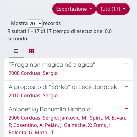
Esportazione
Tutti (17)
Mostra
records
Risultati 1 - 17 di 17 (tempo di esecuzione: 0.0
secondi).
"Praga non magica né tragica"
2008 Corduas, Sergio
A proposito di "Šárka" di Leoš Janáček
2010 Corduas, Sergio
Anipoetiky Bohumila Hrabala?
2006 Corduas, Sergio; Jankovic, M.; Spirit, M; Esvan,
F; Cosentino, A; Pelán, J; Galmiche, X; Zumr, J;
Polenta, G; Mazal, T.