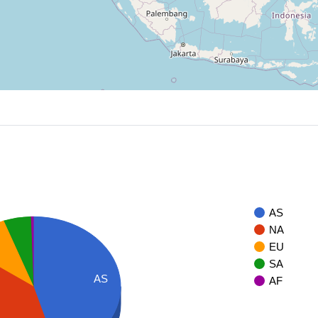
AS
NA
U
EU
SA
AS
AF