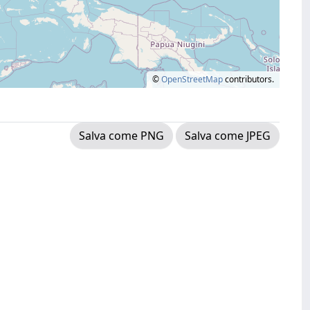
©
OpenStreetMap
contributors.
Salva come PNG
Salva come JPEG