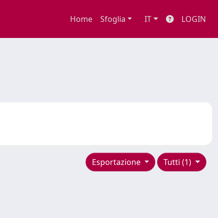
Home
Sfoglia
IT
LOGIN
Esportazione
Tutti (1)