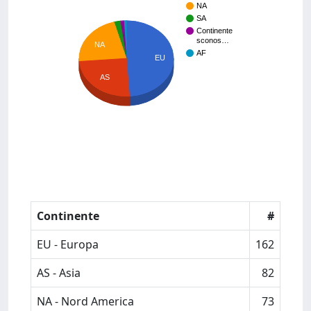
NA
SA
Continente
sconos…
NA
AF
EU
AS
Continente
#
EU - Europa
162
AS - Asia
82
NA - Nord America
73